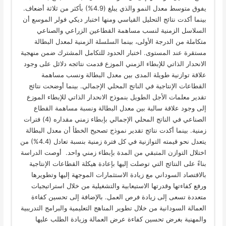
يفوق متوسط معدل النمو والذي يبلغ (4.9%) بأكثر من ثلاثة أضعاف.
بينما أكدت نتائج التحليل القياسي ومنها اختبار ديكي فولر الموسع أن
السلاسل الزمنية لنسب مساهمة القطاعين الزراعي والصناعي
متكاملة من الدرجة الأولى، بينما السلسلة الزمنية لمعدل البطالة
مستقرة عند المستوى. اختبار الحدود للتكامل المشترك ضمن منهجية
الانحدار الذاتي للإبطاء الزمني الموزع قدمت نتائجه دلائل على وجود
علاقة توازنية طويلة المدى بين معدل البطالة ونسب مساهمة
القطاعات الإنتاجية في الناتج المحلي الإجمالي. بينما أوضحت نتائج
تقدير معلمات الأجل الطويل بنموذج الانحدار الذاتي للإبطاء الموزع
إلى وجود علاقة سالبة بين معدل البطالة ونسبة مساهمة القطاع
الصناعي في الناتج المحلي الإجمالي بإبطاء زمني مقداره (4) فترات
زمنية. بينما أكدت نتائج تقدير نموذج تصحيح الخطأ أن معدل البطالة
يتعدل نحو قيمته التوازنية في كل فترة زمنية بنسبة تعادل (4.4%) من
اختلال التوازن المتبقي من المدة بإبطاء زمني واحد. أوصت الدراسة
بناءً على النتائج التي توصلت إليها بإعادة هيكلة القطاعات الإنتاجية
بالاقتصاد السوداني مع زيادة الاستثمارات الموجهة إليها وتطويرها
ورفع كفاءتها وقدرتها الاستيعابية والتشغيلية من خلال استراتيجيات
متعددة تسعى إلى زيادة فرص العمل. بالإضافة إلى تحسين كفاءة
العمالة السودانية من خلال تطوير المناهج التعليمية والبرامج التدريبية
والمهنية بغرض تحسين كفاءة عرض العمالة وزيادة الطلب عليها