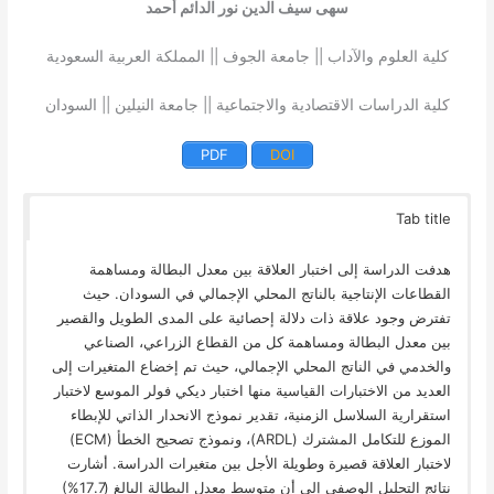
سهى سيف الدين نور الدائم أحمد
كلية العلوم والآداب || جامعة الجوف || المملكة العربية السعودية
كلية الدراسات الاقتصادية والاجتماعية || جامعة النيلين || السودان
PDF
DOI
Tab title
هدفت الدراسة إلى اختبار العلاقة بين معدل البطالة ومساهمة
القطاعات الإنتاجية بالناتج المحلي الإجمالي في السودان. حيث
تفترض وجود علاقة ذات دلالة إحصائية على المدى الطويل والقصير
بين معدل البطالة ومساهمة كل من القطاع الزراعي، الصناعي
والخدمي في الناتج المحلي الإجمالي، حيث تم إخضاع المتغيرات إلى
العديد من الاختبارات القياسية منها اختبار ديكي فولر الموسع لاختبار
استقرارية السلاسل الزمنية، تقدير نموذج الانحدار الذاتي للإبطاء
الموزع للتكامل المشترك (ARDL)، ونموذج تصحيح الخطأ (ECM)
لاختبار العلاقة قصيرة وطويلة الأجل بين متغيرات الدراسة. أشارت
نتائج التحليل الوصفي إلى أن متوسط معدل البطالة البالغ (17.7%)