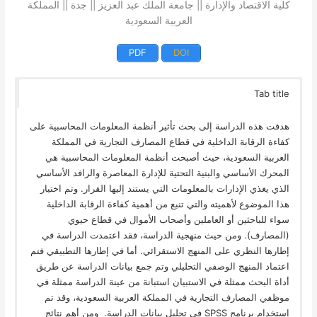
كلية الاقتصاد والإدارة || جامعة الملك عبد العزيز || جدة || المملكة
العربية السعودية
PDF
DOI
Tab title
هدفت هذه الدراسة إلى بحث تأثير أنظمة المعلومات المحاسبية على
كفاءة الرقابة الداخلية في قطاع المصارف التجارية في المملكة
العربية السعودية، حيث أصبحت أنظمة المعلومات المحاسبية هي
المحرك الأساسي والبنية التحتية للإدارة المعاصرة والرافد الأساسي
الذي يغذي الإدارات بالمعلومات التي يستند إليها القرار. وتم اختيار
هذا الموضوع لأهميته والتي تنبع من أهمية كفاءة الرقابة الداخلية
سواء للباحثين أو العاملين وأصحاب الأموال في قطاع حيوي
(المصارف). ومن حيث منهجية الدراسة، فقد اعتمدت الدراسة في
إطارها النظري على المنهج الاستقرائي. أما في إطارها التطبيقي فتم
اعتماد المنهج الوصفي التحليلي وتم جمع بيانات الدراسة عن طريق
أداة البحث ممثلة في الاستبيان استبانة من عينة الدراسة ممثلة في
موظفي المصارف التجارية في المملكة العربية السعودية، وقد تم
استخدام برنامج SPSS في تحليل بيانات الدراسة. ومن أهم نتائج