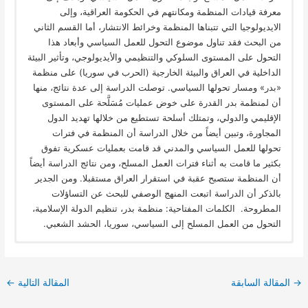
معرفة قيادات المنظمة ومكانتهم في الحكومة العراقية، وإلى
الايديولوجيا التي تتبناها المنظمة وخرائط الانتشار، أما القسم الثاني
من البحث فقد تناول موضوع التحول للعمل السياسي وأبعاد هذا
التحول على المستوى السلوكي والتنظيمي والأيديولوجي، وتأثير البيئة
الداخلية في العراق والبيئة الخارجية (الحرب في سوريا) على منظمة
«بدر» ومسار تحولها السياسي. توصلت الدراسة إلى عدة نتائج، منها
أن لمنظمة بدر القدرة على خوض عمليات مُسَلَّحة على المستوى
الإقليمي والدولي، وتمتلك أسلحة تستطيع من خلالها تهديد الدول
المجاورة، وتبين أيضاً من خلال الدراسة أن المنظمة في فترات
تحولها للعمل السياسي والمدني قد قامت بعمليات عسكرية تفوق
بكثير ما قامت به أثناء فترات العمل المسلح، ومن نتائج الدراسة أيضاً
أن المنظمة ستصبح عقبة في استقرار العراق مستقبلا. ومن الجدير
بالذكر أن الدراسة اتبعت المنهج الوصفي للبحث عن التساؤلات
المطروحة. الكلمات المفتاحية: منظمة بدر، تنظيم الدولة الإسلامية،
التحول من العمل المسلح إلى السياسي، سوريا، الحشد الشعبي.
→
المقالة السابقة
المقالة التالية
←