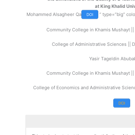
at King Khalid Uni
Mohammed Alsagheer Qa
” type=”big” col
DOI
Community College in Khamis Mushayt || 
College of Administrative Sciences || 
Yasir Tageldin Abubak
Community College in Khamis Mushayt || 
College of Economics and Administrative Science
DOI