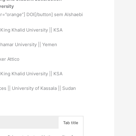
versity
or=”orange”] DOI[/button] sem Alshaebi
King Khalid University || KSA
Dhamar University || Yemen
er Attico
King Khalid University || KSA
s || University of Kassala || Sudan
Tab title