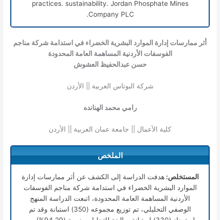
practices. sustainability. Jordan Phosphate Mines
Company PLC.
أثر ممارسات إدارة الموارد البشرية الخضراء في استدامة شركة مناجم
الفوسفات الأردنية المساهمة العامة المحدودة
حسن عبدالحفيظ العشوش
شركة البوتاس العربية || الأردن
رامي محمد الهنانده
كلية الأعمال || جامعة عمان العربية || الأردن
الملخص
المستخلص:
هدفت الدراسة إلى الكشف عن أثر ممارسات إدارة
الموارد البشرية الخضراء في استدامة شركة مناجم الفوسفات
الأردنية المساهمة العامة المحدودة، اتبعت الدراسة المنهج
الوصفي التحليلي، تم توزيع مجموعه (350) استبانة وقد تم
استرداد (330) استبانة صالحة للتحليل وبنسبة (94.29%) من