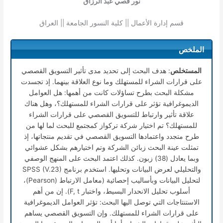
نور قصي عبد الرزاق
قسم إدارة الأعمال || كلية النسور الجامعة || العراق
الملخص
المستخلص
: هدف البحث إلى تحديد مدى تأثير التسويق القصصي
على قرارات الشراء للمستهلك وما نوع العلاقة بينهما. إذ تجسدت
مشكلة البحث بطرح تساؤلات كانت من أهمها: هل العوامل
الديموغرافية تؤثر على قرارات الشراء للمستهلك؟، وهل هناك
علاقة تأثير وارتباط للتسويق القصصي على قرارات الشراء
للمستهلك؟ تم اختيار شركة تركواز كمجتمع للبحث لما لها من
طرح متجدد واعتمادها التسويق القصصي في تقديم منتجاتها، إذ
تمثلت عينة البحث زبائن الشركة وتم اختيارهم بشكل عشوائي
وبما يعادل (38) زبون. كذلك اعتمد البحث على المنهج الوصفي
والتحليلي لعرض البيانات وتحليها. استخدم برنامج SPSS (V.23)
لتحليل البيانات وبأساليب إحصائية (معامل الارتباط (Pearson)،
أسلوب تحليل الانحدار البسيط، واختبار F, t). إن من أهم
الاستنتاجات التي توصل اليها البحث: تؤثر العوامل الديموغرافية
على قرارات الشراء للمستهلك. وإن التسويق القصصي يساهم