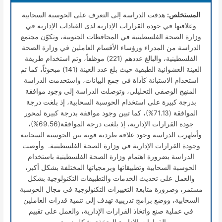
المستخلص:
هدفت الدراسة إلى التعرف على الحوسبة السحابية
وعلاقتها في جودة القرارات الإدارية لدى القيادات الإدارية في
وزارة الصحة الفلسطينية في المحافظات الجنوبية، وتكوّن مجتمع
الدراسة من المدراء ورؤساء الأقسام العاملين في وزارة الصحة
الفلسطينية، والبالغ عددهم (221) موظفاً، وتم استخدام طريقة
العينة العشوائية الطبقية حيث بلغ عدد العينة (141) مبحوثاً، كما تم
استخدام الاستبانة كأداة في جمع البيانات، واستخدمت الدراسة
المنهج الوصفي التحليلي، وتوصلت الدراسة إلى وجود موافقة
بدرجة كبيرة على استخدام الحوسبة السحابية، إذ بلغت درجة
الموافقة (71.13%)، كما تبين وجود موافقة بدرجة كبيرة لمحور
جودة القرارات الإدارية، إذ بلغت درجة الموافقة(69.56%)،
وأظهرت الدراسة وجود علاقة طردية قوية بين الحوسبة السحابية
وجودة القرارات الإدارية في وزارة الصحة الفلسطينية. وأوصت
الدراسة بضرورة اهتمام وزارة الصحة الفلسطينية باستخدام
الحوسبة السحابية وتطبيقاتها وبرمجياتها المختلفة بشكل أكبر،
والعمل على تحديث الخدمات والتطبيقات التكنولوجية بشكل
مستمر، وضرورة متابعة التغييرات التكنولوجية في مجال الحوسبة
السحابية، ووضع برامج تدريبية تهدف إلى تنمية قدرات العاملين
في عملية صنع واتخاذ القرارات الإدارية، والعمل على تقييم
القرارات الإدارية المتخذة بشكل دوري.