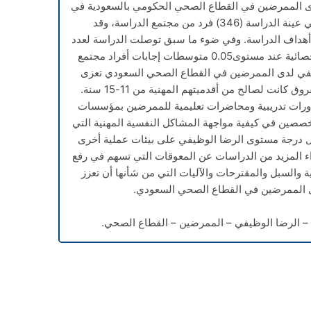
دى الممرضين في القطاع الصحي الحكومي بالسعودية في
العام الدراسي 2022م. وقد بلغ إجمالي عينة الدراسة (346) فرد من مجتمع الدراسة، وقد
أهداف الدراسة. وفي ضوء ما سبق توصلت الدراسة لعدد
من النتائج أهمها وجود فروق ذات دلالة احصائية عند مستوى0.05 متوسطات إجابات أفراد مجتمع
في لدى الممرضين في القطاع الصحي السعودي تعزى
لمتغير الأقدمية المهينة، حيث تبين أن الفروق كانت لصالح من أقدميتهم المهنية من 11-15 سنة.
دورات تدريبية ومحاضرات تعليمية للممرضين بمؤسسات
ين في كيفية مواجهة المشاكل النفسية المهنية التي
ول درجة مستوى الرضا الوظيفي على بيئات عملية أخرى
ء المزيد من الدراسات عن المعوقات التي تسهم في رفع
 والسبل والمقترحات والآليات التي من شأنها أن تعزز
 الممرضين في القطاع الصحي السعودي.
ة – الرضا الوظيفي – الممرضين – القطاع الصحي.