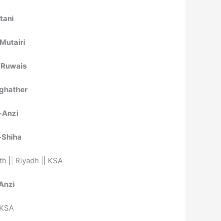
tani
Mutairi
-Ruwais
ghather
-Anzi
-Shiha
h || Riyadh || KSA
Anzi
| KSA