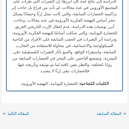
الدراسة إلى نتائج عدة كان أبرزها: إن التغيرات التي طرأت على
المجتمع الأوروبي في عدة مجالات، لم تأتِ من فراغ بل جاءت إثر
تراكمية الحضارات السابقة، والتي كانت تمثل إرثًا وحصادًا يشكل
حجر أساس للنهضة الفكرية الأوروبية في عدة مجالات، وجاءت
أبرز توصيات هذه الدراسة: عدم إغفال الإرث التاريخي العريق
للحضارة اليونانية، والتي شكلت أساسًا للنهضة الفكرية الأوروبية،
ودراسة أثر التغيرات في الحقب السابقة على الأفراد من الناحية
السيكولوجية والاجتماعية، في محاولة للاستفادة من التجارب
السابقة، واستقراء الواقع، والتنبؤ بآثار التغيرات المُستقبلية على
البشرية، وتشجيع الباحثين على التبحر في الحضارات السابقة من
زوايا مُختلفة، والنظر بعين ثاقبة لما تم توثيقه وتأريخه عنها،
فالحضارات تبقى إرثًا لا ينضب.
الكلمات المُفتاحية:
الحضارة اليونانية، النهضة الأوروبية.
→
المقالة السابقة
المقالة التالية
←