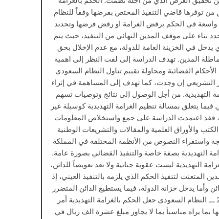
ن تحقيق الغرض الذي من أجله نظمت. الحكم بالغرامة
من توفرها قاضي التنفيذ المختص بفرضها وفقاً للنظام
 واسعة في الحكم برفض الغرامة او رفض فرضها وتحديد
تتحدد بناء على موقف المدين النهائي من التنفيذ، حيث يتم
ي يدخل في الخزينة العامة للدولة، مع عدم الإخلال بحق
طلة المدين. تهدف الدراسة إلى لفت النظر إلى اهمية
 الأحكام القضائية ومحاولة تقييم تناول النظام السعودي
 التشريعي إن وجدت، كما تهدف إلى المساهمة في إثراء
امة التهديدية. من أجل الوصول إلى نتائج وتوصيات تسهم
 فيما يتعلق بمسالة تنظيم الغرامة التهديدية كوسيلة غير
ي، فقد اعتمدت الدراسة على جمع واستخلاص المعلومات
لكتب والأوراق العلمية والمقالات والتشريعات الوطنية
جة واستقراء النصوص من الأنظمة المختلفة في المملكة
امة التهديدية بصفة خاصة والتنفيذ القضائي بصورة عامة.
رامة التهديدية ليست عقوبة جنائية ولا تعد تعويضاً للدائن،
 المتعنت لتنفيذ الحكم الذي يلزمه بالتنفيذ العيني، إذ
ئن وأما يدخل خزانة الدولة، فيما يستطيع الدائن المتضرر
2 ـــ النظام السعودي جعل الحكم بالغرامة التهديدية أمر
بما يراه مناسباً بما لا يجاوز مبلغ عشرة الف ريال في