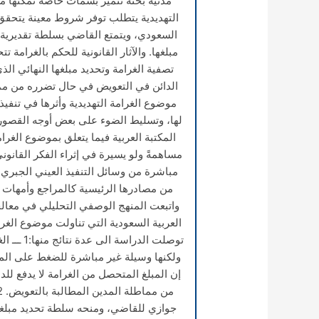
مدنية بحتة تتميز بسمات خاصة تمكنها م
التهديدية يتطلب توفر شروط معينة يتحقق 
السعودي، ويتمتع القاضي بسلطة تقديرية
مبلغها. والآثار القانونية للحكم بالغرامة 
تصفية الغرامة وتحديد مبلغها النهائي الذ
الدائن في التعويض في حال تضرره من مما
موضوع الغرامة التهديدية وأثرها في تنفيذ
لها، وتسليط الضوء على بعض أوجه القصور
المكتبة العربية فيما يتعلق بموضوع الغر
مساهمةً ولو يسيرة في إثراء الفكر القانوني
مباشرة من وسائل التنفيذ العيني الجبر
من مصادرها الرئيسية كالمراجع وأمهات ا
واتبعت المنهج الوصفي التحليلي في معال
العربية السعودية التي تناولت موضوع الغر
توصلت الدراسة الى عدة نتائج منها:1 ـــ
الغ
ولكنها وسيلة غير مباشرة للضغط على المدين
إن المبلغ المتحصل من الغرامة لا يدفع للدا
من مماطلة المدين المطالبة بالتعويض.
جوازي للقاضي، ومنحه سلطة تحديد مبلغها 