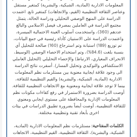
المعلومات الادارية (المادية، الشبكية، والبشرية) كمتغير مستقل
وعناصر الثقافة التنظيمية (القيم، والاتجاهات) كمتغير تابع. اعتمدت
الدراسة على المنهج الوصفي التحليلي ودراسة الحالة، يتمثل
مجتمع الدراسة في العاملين بمصرف فيصل الاسلامي والبالغ
عددهم (360)، واستخدمت أسلوب العينة الاحتمالية الميسرة،
واعتمدت الدراسة على الاستبيان كأداة رئيسية في جمع البيانات،
تم توزيع (189) استبانة وتم استرجاع (160) صالحة للتحليل أي
بنسبة بلغت (84.6%)، وتم استخدام الاحصاء الوصفي (الوسيط،
الانحراف المعياري، الارتباط) والإحصاء التحليلي (التحليل العاملي
الاستكشافي والتوكيدي وتحليل المسار). أسفرت نتائج الدراسة
الى وجود علاقة ايجابية معنوية بين مستلزمات نظم المعلومات
الادارية (المادية، الشبكية، والبشرية) والقيم التنظيمية للثقافة،
بينما لا توجد علاقة ايجابية ومعنوية مع الاتجاهات التنظيمية للثقافة.
أوصت الدراسة بضرورة الاستمرار في رفع كفاءات مكونات نظم
المعلومات الإدارية والمحافظة على مستوى ايجابي ومعنوي
للثقافة التنظيمية، أوصت أيضاً بضرورة تطبيق الدراسات في بيئات
اخرى بأبعاد تقنية وتنظيمية مختلفة.
الكلمات المفتاحية:
مستلزمات نظم المعلومات الادارية (المادية،
الشبكية، والبشرية)، الثقافة التنظيمية، القيم التنظيمية، الاتجاهات