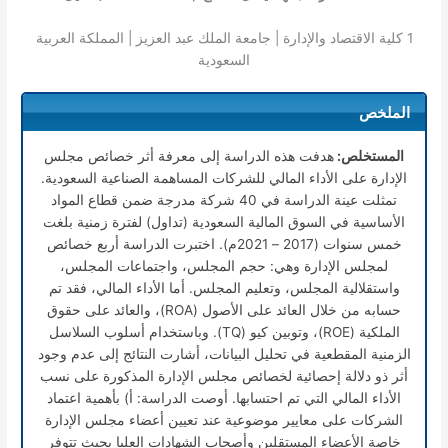
1
كلية الاقتصاد والإدارة | جامعة الملك عبد العزيز | المملكة العربية
السعودية
الملخص
المستخلص:
هدفت هذه الدراسة إلى معرفة أثر خصائص مجلس
الإدارة على الأداء المالي للشركات المساهمة الصناعية السعودية.
تمثلت عينة الدراسة في 40 شركة مدرجة ضمن قطاع المواد
الأساسية في السوق المالية السعودية (تداول) لفترة زمنية بلغت
خمس سنوات (2017 – 2021م). اختبرت الدراسة أربع خصائص
لمجلس الإدارة وهي: حجم المجلس، واجتماعات المجلس،
واستقلالية المجلس، وتعليم المجلس. أما الأداء المالي، فقد تم
حسابه من خلال العائد على الأصول (ROA)، والعائد على حقوق
الملكية (ROE)، وتوبين كيو (TQ). وباستخدام أسلوب السلاسل
الزمنية المقطعية في تحليل البيانات، أشارت النتائج إلى عدم وجود
أثر ذو دلالة إحصائية لخصائص مجلس الإدارة المذكورة على نسب
الأداء المالي التي تم احتسابها. أوصت الدراسة: أ) بأهمية اعتماد
الشركات على معايير موضوعية عند تعيين أعضاء مجلس الإدارة
خاصة الأعضاء المستقلين وأصحاب الشهادات العليا بحيث تتوفر