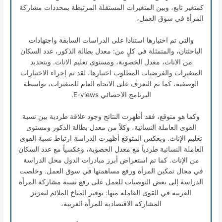
كمتغير تابع، وبين المتغيرات المستقلة المرتبطة بمحددات مشاركة
المرأة في سوق العمل،
والتي تم اختيارها استنادا على الدراسات السابقة واجتهادات
الباحثتان، والمتمثلة في كلٍ من: معدل بطالة الذكور، عدد السكان
من الاناث، معدل الخصوبة، ومستوى تعليم الاناث. وبتحديد
المتغيرات والفرضيات المطلوب اختبارها، لقد تم إجراء الاختبارات
الوصفية، كما تم التعرف على الاتجاه العام للمتغيرات، بواسطة
البرنامج الاحصائي E-views.
وكما هو متوقع، فقد أظهرت النتائج وجود علاقة طردية بين نسبة
القوى العاملة النسائية، وكلاً من معدل بطالة الذكور ومستوى
تعليم الإناث. وبعكس المتوقع أظهرت الدراسة ارتباط نسبة القوى
العاملة النسائية طردياً مع معدل الخصوبة، وعكسياً مع عدد السكان
من الإناث. كما تم استعراض أبرز مبادرات الدول محل الدراسة
في مجال تمكين المرأة ورفع مساهمتها في سوق العمل. وخلصت
الدراسة إلى بعض التوصيات للعمل على رفع نسبة مشاركة المرأة
العربية في القوى العاملة منها: توفير المناخ الملائم لتعزيز
المشاركة الاقتصادية للمرأة العربية،