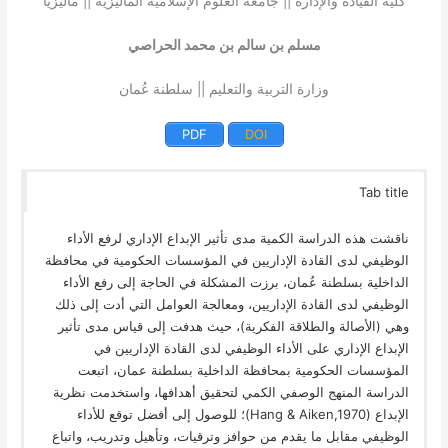
كلية القيادة والإدارة || جامعة العلوم الإسلامية الماليزية || ماليزيا
مسلم بن سالم بن محمد الحراصي
وزارة التربية والتعليم || سلطنة عُمان
PDF
DOI
Tab title
ناقشت هذه الدراسة الكمية مدى تأثير الإبداع الإداري لرفع الأداء
الوظيفي لدى القادة الإداريين في المؤسسات الحكومية في محافظة
الداخلية بسلطنة عُمان، برزت المشكلة في الحاجة إلى رفع الأداء
الوظيفي لدى القادة الإداريين، ومعالجة العوامل التي أدت إلى ذلك
وهي (الأصالة والطلاقة الفكرية)، حيث هدفت إلى قياس مدى تأثير
الإبداع الإداري على الأداء الوظيفي لدى القادة الإداريين في
المؤسسات الحكومية بمحافظة الداخلية بسلطنة عمان، اتبعت
الدراسة المنهج الوصفي الكمي لتحقيق أهدافها، واستخدمت نظرية
الإبداع (Hang & Aiken,1970)؛ للوصول إلى أفضل توقع للأداء
الوظيفي مقابل ما يقدم من حوافز وترقيات، وتأهيل وتدريب، واتباع