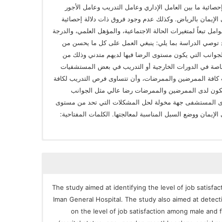
دلالة إحصائية ما بين العامل الإداري وعامل التدريب وعامل الأجور
إيمان بالرياض. وكذلك عدم وجود فروق ذات دلالة إحصائية
مل تبعاً لمتغيرات الحالة الاجتماعية، والمؤهل العلمي، والدرجة
ج توصي الدراسة بما يلي: ينبغي العمل على كل ما يحسن من
وانب التي يكون مستوى الرضا فيها لديهم متدني وذلك من
خاصة في الدورات الخارجية أو التدريب في بعض المستشفيات
يب كافة الممرضين والممرضات، وأن تتساوى فرص التدريب لكافة
يكون لدى الممرضين والممرضات رضا عالي مثل الجوانب
 لدى المستشفى جهة مخولة لحل المشكلات التي تحد من مستوى
مان ووضع السبل المناسبة لمعالجتها. الكلمات المفتاحية:
The study aimed at identifying the level of job satisf
Iman General Hospital. The study also aimed at detect
on the level of job satisfaction among male and