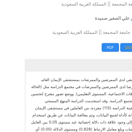
عة المجمعة || المملكة العربية السعودية
 علي الصغير صميدة
| جامعة المجمعة || المملكة العربية السعودية
PDF
DOI
في لدى الممرضين والممرضات بمستشفى الإيمان العام،
لرضا لدى الممرضين والممرضات في مجتمع الدراسة مثل (الحالة
اقات الاجتماعية، المستوى التعليمي). ووضع تصور مقترح لتحسين
مع الدراسة. وقد استخدمت الدراسة المنهج المسحي
الاجتماعي للتعرف على أهداف الدراسة، وبلغت عينة الدراسة (115) مفردة، من العاملين في مستشفى الإيمان
ة كأداة لجمع البيانات، وتم معالجة البيانات عن طريق استخدام
برنامج (SPSS)، وفي ضوء ذلك توصلت الدراسة إلى وجود علاقة ذات دلالة إحصائية عند مستوى 0.05 بين العامل
الإداري والعامل النفسي لدى الممرضين والممرضات وبلغ معامل الارتباط (0.828) ومستوى الدلالة (0.00) أي