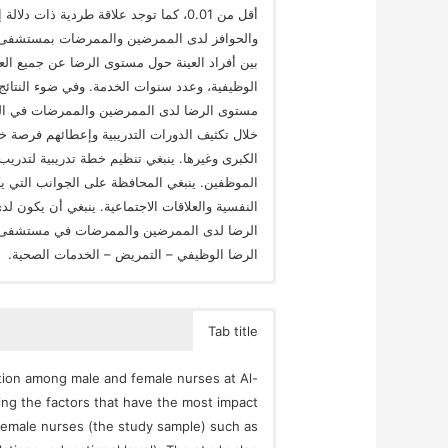
أقل من 0.01، كما توجد علاقة طردية ذات 
والحوافز لدى الممرضين والممرضات بمستشفى ال
بين أفراد العينة حول مستوى الرضا عن جميع العوا
الوظيفية، وعدد سنوات الخدمة. وفي ضوء النتائ
مستوى الرضا لدى الممرضين والممرضات في الج
خلال تكثيف الدورات التدريبية وإعطائهم فرصة 
الكبرى وغيرها. ينبغي تنظيم خطة تدريبية لتدر
الموظفين. ينبغي المحافظة على الجوانب التي 
النفسية والعلاقات الاجتماعية. ينبغي أن يكون
الرضا لدى الممرضين والممرضات في مستشفى الإي
الرضا الوظيفي – التمريض – الخدمات الصحية.
Tab title
action among male and female nurses at Al-
ing the factors that have the most impact
 female nurses (the study sample) such as