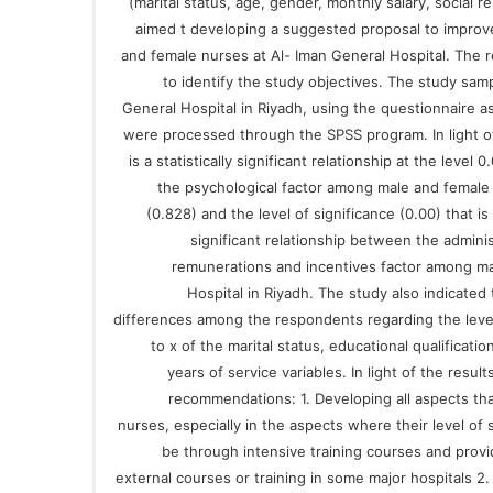
(marital status, age, gender, monthly salary, social re
aimed t developing a suggested proposal to improve
and female nurses at Al- Iman General Hospital. The 
to identify the study objectives. The study sam
General Hospital in Riyadh, using the questionnaire as
were processed through the SPSS program. In light of 
is a statistically significant relationship at the leve
the psychological factor among male and female 
(0.828) and the level of significance (0.00) that is 
significant relationship between the administ
remunerations and incentives factor among ma
Hospital in Riyadh. The study also indicated t
differences among the respondents regarding the level 
to x of the marital status, educational qualificat
years of service variables. In light of the resu
recommendations: 1. Developing all aspects tha
nurses, especially in the aspects where their level of 
be through intensive training courses and provi
external courses or training in some major hospitals 2. 