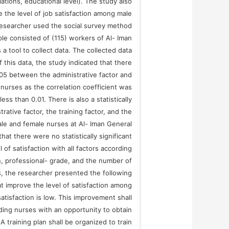
lations, educational level). The study also
 the level of job satisfaction among male
researcher used the social survey method
ple consisted of (115) workers of Al- Iman
 a tool to collect data. The collected data
this data, the study indicated that there
l 0.05 between the administrative factor and
nurses as the correlation coefficient was
less than 0.01. There is also a statistically
rative factor, the training factor, and the
le and female nurses at Al- Iman General
hat there were no statistically significant
of satisfaction with all factors according
ion, professional- grade, and the number of
lts, the researcher presented the following
t improve the level of satisfaction among
satisfaction is low. This improvement shall
ding nurses with an opportunity to obtain
A training plan shall be organized to train