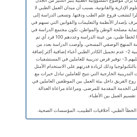
يزال موضوع المسؤولية الطبية يثير الكثير من الجدل
وم الإدارية والقانونية، بسبب أن ميدان العمل الطبي لا
ظرا لتشعب فروع علم الطب ودقتها. وتسعى الدراسة إلى
ف بإصدار الأنظمة والتعليمات والقوانين التي تسهم في
حماية مصلحة الوطن والمواطن، تكون مجتمع الدراسة في
الدرجة الأولى من المرضى الذين تعرضوا لخطأ طبي، من عينة الدراسة وعددهم 100 فرد أي تم
ت الدراسة المنهج الوصفي المسحي. وأوصت الدراسة بعدد من
التوصيات؛ أهمها:1- زيادة أعداد الفرق الطبية 2- عدم تحميل الكادر الطبي أعباء إضافية أكثر إضافة
إلى ما يؤديه الأطباء من أعمال إضافية عليهم.3- توفير فرص تدريبية للعاملين في المستشفيات
التكنولوجيا وذلك لزيادة قدرتهم على الاستخدام الأمثل
ز على الدورات التدريبية الخارجية التي تتيح للعاملين تبادل خبرات مع
روح الفريق داخل بيئة العمل بين الموظفين العاملين في
 الخدمة المقدمة للمرضى. ومراعاة مراعاة العدالة
تقسيم العمل بين الأطباء.
الخطأ الطبي، أخلاقيات الطبيب، المؤسسات الصحية.