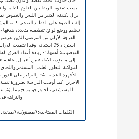
حال حدوث الخطأ بقصد أو بدون قصد، وما 
بسب صعوبة الربط بين العلوم الطبية والعل
يزال يكتنفه الكثير من اللبس والغموض ن
إلقاء الضوء على القطاع الصحي كونه المشر
تنظيم ووضع لوائح تنظيمية متعددة هدفها 
استرداد 95 استبانة. وقد اعتمد
لمواكبة التطور العلمي المستمر واللحاق ب
للأجهزة الحديثة. 4- والتركي
الآخرين. كما أوصت الدراسة بضرورة تنمية 
المستشفى، لخلق جو مريح مما يؤثر على
والنزاهة في 
الكلمات المفتاحية
:
المسؤولية المدنية،