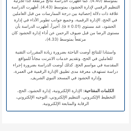
بمتوسط (4.40). كما أظهرت الدراسة نتائج مرتفعة جدا لجزئية
التنظيم الرقمي لإدارة الحشود، بمتوسط (4.43). أظهرت الدراسة
علاقة ذات دلالة إحصائية بين درجة الممارسات من قبل العاملين
في الحج، الإدارة الرقمية، وجميع جوانب تطوير الأداء في إدارة
الحشود، عند مستوى (
α
≤ 0.01). أخيراً، أظهرت الدراسة بأن
مستوى الرضا من قبل ضيوف الرحمن عن أداء إدارة الحشود كان
مرتفعاً بمتوسط (4.33)،
واستنادا للنتائج أوصت الباحثة بضرورة زيادة المقررات التقنية
للعاملين في الحج، وتقديم خدمات الانترنت مجاناً للمواقع
المقدسة في مواسم الحج. كذلك أوصت الدراسة بضرورة إجراء
دراسة تستهدف معرفة مدى تطبيق الإدارة الرقمية في العمرة،
وإدارة الحشود في المسجد النبوي الشريف.
الكلمات المفتاحية:
الإدارة الإلكترونية، إدارة الحشود، الحج،
التخطيط الإلكتروني، التنظيم الإلكتروني، التوجيه الإلكتروني،
الرقابة والمتابعة الإلكترونية.