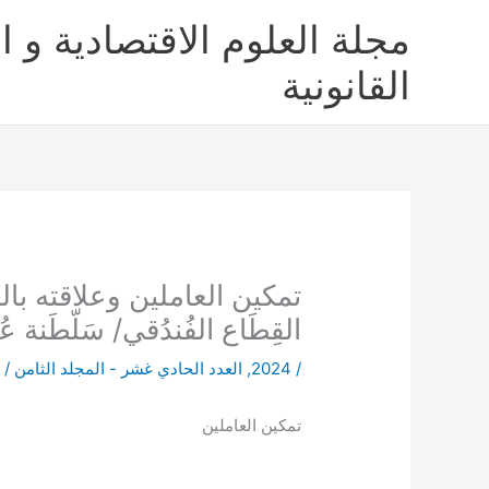
خطي
مجلة العلوم الاقتصادية و ال
لى
لمحتوى
القانونية
تمكين العاملين وعلاقته بالمِي
القِطَاع الفُندُقي/ سَلّطَنة عُ
/
2024
,
العدد الحادي غشر - المجلد الثامن
/ 
تمكين العاملين