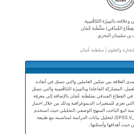
وعلاقته بالمِيزَة التَنَافُسِية
طَاع الفُندُقي/ سَلّطَنة عُمَان
 بن سليمان البحري
للتجارة والعلوم | سلطنة عُمان
 العلاقة بين تمكين العاملين والتي تتمثل في أبعاده
عمل، المشاركة الفاعلة) وبالمِيزَة التَنَافُسِية والتي تتمثل
بداع) في القطاع الفندقي بسَلطَنة عُمَان بالإضافة إلى معرفة
التي تعزى للمتغيرات الديموغرافية وذلك من خلال اختبار
ة اتبع الباحث المنهج الوصفي التحليلي حيث استخدم
برنامج الحزم الإحصائية الاجتماعية ( SPSS.V_25) لتحليل بيانات الدراسة لمناسبته مع طبيعة
 حيث أهدافها وأسئلتها،