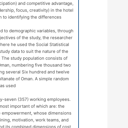
icipation) and competitive advantage,
rship, focus, creativity) in the hotel
 to identifying the differences.
ed to demographic variables, through
ectives of the study, the researcher
here he used the Social Statistical
udy data to suit the nature of the
. The study population consists of
f Oman, numbering five thousand two
ng several Six hundred and twelve
Sultanate of Oman. A simple random
as used.
ty-seven (357) working employees.
 most important of which are: the
oyee empowerment, whose dimensions
aining, motivation, work teams, and
and its combined dimensions of cost