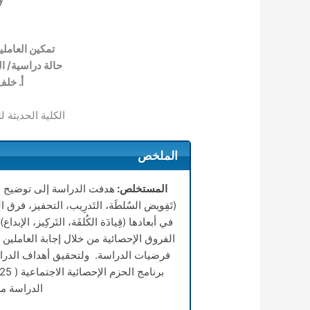
تمكين العاملين 
حالة دراسية/ القِ
أ. خلف
الكلية الحديثة 
الملخص
المستخلص:
هدفت الدراسة إلى توضيح مدى
(تَفِويض السُلطَة، التَدرِيب، التحفيز، فرق ال
في أبعادها (قِيادَة الكُلفَة، التَركِيز، الإ
الفروق الإحصائية من خلال إجابة العاملين 
فرضيات الدراسة. ولتحقيق أهداف الدراس
الدراسة من