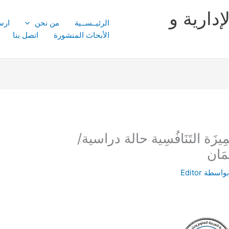
إدارية و
الرئيــســية
من نحن
ارس
الأبحاث المنشورة
اتصل بنا
زَة التَنَافُسِية حالة دراسية/
مَان
بواسطة
Editor