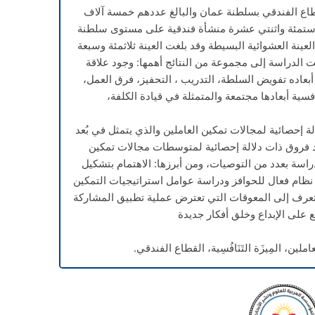
طاع الفندقي بسلطنة عمان والبالغ عددهم خمسة آلاف
د ستمئة واثنتي عشرة منشأة فندقية على مستوى سلطنة
عينة العشوائية البسيطة وقد بلغت العينة ثلاثمئة وسبعة
كما توصلت الدراسة إلى مجموعة من النتائج أهمها: وجود علاقة
 أبعاده تفويض السلطة، التدريب ، التحفيز، فرق العمل،
فسية أبعادها مجتمعة والمتمثلة في قيادة الكلفة،
الة إحصائية لمجالات تمكين العاملين والذي يتمثل في بُعد
 فروق ذات دلالة إحصائية لمتوسطات مجالات تمكين
راسة بعدد من التوصيات، ومن أبرزها: الاهتمام بتشكيل
ظام فعال للحوافز ودراسة عوامل استراتيجيات التمكين
التعرف إلى المعوقات التي تعترض عملية تطبيق المشاركة
ع على الإبداع وخلق أفكار جديدة
املين، المِيزَة التَنَافُسِية، القطاع الفندقي.