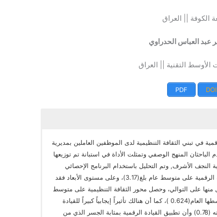
 الكوفة || العراق
ر عبد العباس الحدراوي
 الأوسط التقنية || العراق
PDF
DOI
مية في تبني الثقافة التنظيمية لدى الموظفين العاملين بمديرية
الباحثان المنهج الوصفي وتمثلت الأداة في استبانة تم توزيعها
 في مديرية تربية النجف الأشرف, وتم التحليل باستخدام البرنامج الإحصائي
(SPSS), وقد أظهرت النتائج حصول محور القيادة الرقمية على متوسط عام بلغ(3.17)، وعلى مستوى الأبعاد فقد
ى المتوسطات(3.35، 3.44، 2.71) لكل منها على التوالي، وحصل محور الثقافة التنظيمية على متوسط
كلي(3.95)، ووجود علاقة ارتباط إيجابية بلغ متوسطها العام(0.624 )، كما أن هنالك تأثيراً إيجابياً كبيراً للقيادة
الرقمية على تحقيق الثقافة التنظيمية، بلغت قيمته (0.78) وأن تطبيق القيادة الرقمية بمثابة الجسر الذي من