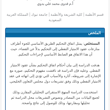
أ.م فدوى محمد علي بدوي
قسم الأنظمة | كلية الشريعة والأنظمة | جامعة تبوك | المملكة العربية
السعودية
الملخص
المستخلص
: يمثل اتفاق التحكيم الطريق الأساسي للجوء أطراف
منازعات عقود الامتياز النفطي إلى التحكيم بدلاً عن القضاء، حيث
أن هذا الاتفاق هو الضابط الأساسي لإجراءات التحكيم.
هدفت الدراسة إلى بيان أحكام اتفاق التحكيم بشأن عقود الامتياز
النفطي. وعليه فإن الدراسة قد ناقشت مفهوم التحكيم، صوره مع
الإشارة إلى شروطه، آثاره والأسباب التي تؤدي إلى انهائه في عقد
الامتياز النفطي وذلك وفق تشريعات دول مجلس التعاون الخليجي.
استخدمت الدراسة المنهج الاستقرائي التحليلي المقارن وذلك
لجمع البيانات من المصادر ونصوص التشريعات محل الدراسة ثم
تحليلها ومقارنتها، وذلك للوصول إلى نتائج واضحة.