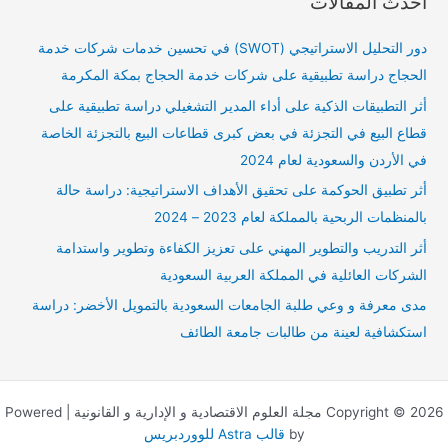
أحدث المقالات
ح
ث
دور التحليل الاستراتيجي (SWOT) في تحسين خدمات شركات خدمة
ع
الحجاج دراسة تطبيقية على شركات خدمة الحجاج بمكة المكرمة
ن
أثر التطبيقات الذكية على أداء المدير التشغيلي دراسة تطبيقية على
:
قطاع البيع في التجزئة في بعض كبرى قطاعات البيع بالتجزئة الخاصة
في الأردن والسعودية لعام 2024
أثر تطبيق الحوكمة على تحقيق الأهداف الاستراتيجية: دراسة حالة
بالمنظمات الربحية بالمملكة لعام 2023 – 2024
أثر التدريب والتطوير المهني على تعزيز الكفاءة وتطوير واستدامة
الشركات العائلية في المملكة العربية السعودية
مدى معرفة و وعي طلبة الجامعات السعودية بالتمويل الأخضر: دراسة
استكشافية لعينة من طالبات جامعة الطائف
Copyright © 2026 مجلة العلوم الاقتصادية و الإدارية و القانونية | Powered
by
قالب Astra للووردبريس