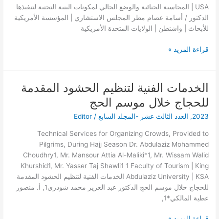
لتنفيذها
| USA المحاسبة الجنائية والوضع الحالي لمكونات البنية التحتية لتنفيذها
الدكتور / أسامة عصام مطر المجلس الاستشاري | المؤسسة الأمريكية
للأبحاث | واشنطن | الولايات المتحدة الأمريكية
قراءة المزيد »
الخدمات الفنية لتنظيم الحشود المقدمة
الخدمات
الفنية
للحجاج خلال موسم الحج
لتنظيم
2023
,
العدد الثالث عشر -المجلد السابع
/
Editor
الحشود
المقدمة
Technical Services for Organizing Crowds, Provided to
للحجاج
Pilgrims, During Hajj Season Dr. Abdulaziz Mohammed
خلال
Choudhry1, Mr. Mansour Attia Al-Maliki*1, Mr. Wissam Walid
موسم
Khurshid1, Mr. Yasser Taj Shawli1 1 Faculty of Tourism | King
الحج
Abdulaziz University | KSA الخدمات الفنية لتنظيم الحشود المقدمة
للحجاج خلال موسم الحج الدكتور عبد العزيز محمد شودري1, أ. منصور
عطية المالكي*1,
قراءة المزيد »