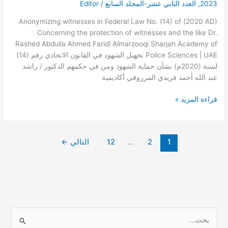
الاتحادي
2023
,
العدد الثاني عشر-المجلد السابع
/
Editor
رقم
Anonymizing witnesses in Federal Law No. (14) of (2020 AD)
(14)
Concerning the protection of witnesses and the like Dr.
لسنة
Rashed Abdulla Ahmed Faridi Almarzooqi Sharjah Academy of
(2020م)
Police Sciences | UAE تجهيل الشهود في القانون الاتحادي رقم (14)
بشأن
لسنة (2020م) بشأن حماية الشهود ومن في حكمهم الدكتور / راشد
حماية
عبد الله أحمد فريدي المرزوقي أكاديمية
الشهود
ومن
قراءة المزيد »
في
حكمهم
1
2
…
12
التالي
←
ا