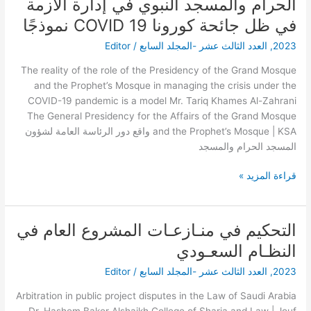
الحرام والمسجد النبوي في إدارة الأزمة
الرئاسة
في ظل جائحة كورونا COVID 19 نموذجًا
العامة
لشؤون
2023
,
العدد الثالث عشر -المجلد السابع
/
Editor
المسجد
The reality of the role of the Presidency of the Grand Mosque
الحرام
and the Prophet’s Mosque in managing the crisis under the
والمسجد
COVID-19 pandemic is a model Mr. Tariq Khames Al-Zahrani
النبوي
The General Presidency for the Affairs of the Grand Mosque
في
and the Prophet’s Mosque | KSA واقع دور الرئاسة العامة لشؤون
إدارة
المسجد الحرام والمسجد
الأزمة
في
قراءة المزيد »
ظل
جائحة
كورونا
COVID
التحكيم في منـازعـات المشروع العام في
التحكيم
19
في
النظـام السعـودي
نموذجًا
منـازعـات
2023
,
العدد الثالث عشر -المجلد السابع
/
Editor
المشروع
العام
Arbitration in public project disputes in the Law of Saudi Arabia
في
Dr. Hashem Baker Alshaikh College of Sharia and Law | Jouf