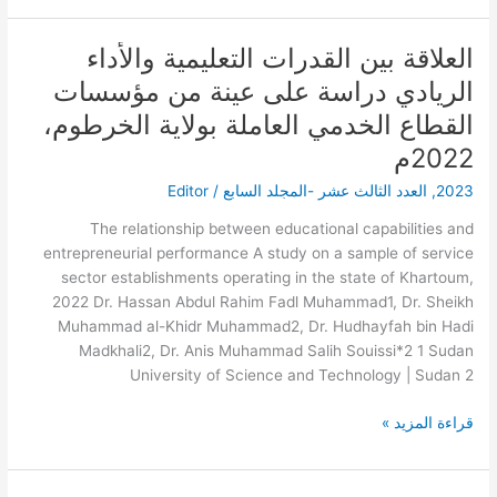
2023م)
العلاقة بين القدرات التعليمية والأداء
العلاقة
بين
الريادي دراسة على عينة من مؤسسات
القدرات
القطاع الخدمي العاملة بولاية الخرطوم،
التعليمية
والأداء
2022م
الريادي
2023
,
العدد الثالث عشر -المجلد السابع
/
Editor
دراسة
على
The relationship between educational capabilities and
عينة
entrepreneurial performance A study on a sample of service
من
sector establishments operating in the state of Khartoum,
مؤسسات
2022 Dr. Hassan Abdul Rahim Fadl Muhammad1, Dr. Sheikh
القطاع
Muhammad al-Khidr Muhammad2, Dr. Hudhayfah bin Hadi
الخدمي
Madkhali2, Dr. Anis Muhammad Salih Souissi*2 1 Sudan
العاملة
University of Science and Technology | Sudan 2
بولاية
الخرطوم،
قراءة المزيد »
2022م