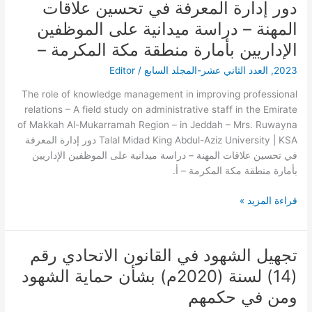
دور إدارة المعرفة في تحسين علاقات
دور
إدارة
المهنة – دراسة ميدانية على الموظفين
المعرفة
الإداريين بأمارة منطقة مكة المكرمة –
في
تحسين
2023
,
العدد الثاني عشر-المجلد السابع
/
Editor
علاقات
The role of knowledge management in improving professional
المهنة
relations – A field study on administrative staff in the Emirate
–
of Makkah Al-Mukarramah Region – in Jeddah – Mrs. Ruwayna
دراسة
Talal Midad King Abdul-Aziz University | KSA دور إدارة المعرفة
ميدانية
في تحسين علاقات المهنة – دراسة ميدانية على الموظفين الإداريين
على
بأمارة منطقة مكة المكرمة – أ.
الموظفين
الإداريين
قراءة المزيد »
بأمارة
منطقة
مكة
المكرمة
تجهيل الشهود في القانون الاتحادي رقم
تجهيل
–
الشهود
(14) لسنة (2020م) بشأن حماية الشهود
في
ومن في حكمهم
القانون