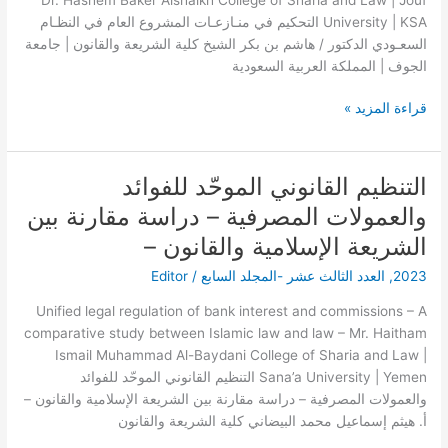
النظـام
University | KSA التحكيم في منـازعـات المشروع العام في النظـام
السعـودي
السعـودي الدكتور / هاشم بن بكر الشيخ كلية الشريعة والقانون | جامعة
الجوف | المملكة العربية السعودية
قراءة المزيد »
التنظيم القانوني الموحّد للفوائد
التنظيم
القانوني
والعمولات المصرفية – دراسة مقارنة بين
الموحّد
الشريعة الإسلامية والقانون –
للفوائد
والعمولات
2023
,
العدد الثالث عشر -المجلد السابع
/
Editor
المصرفية
Unified legal regulation of bank interest and commissions – A
–
comparative study between Islamic law and law – Mr. Haitham
دراسة
Ismail Muhammad Al-Baydani College of Sharia and Law |
مقارنة
Sana’a University | Yemen التنظيم القانوني الموحّد للفوائد
بين
والعمولات المصرفية – دراسة مقارنة بين الشريعة الإسلامية والقانون –
الشريعة
أ. هيثم إسماعيل محمد البيضاني كلية الشريعة والقانون
الإسلامية
والقانون